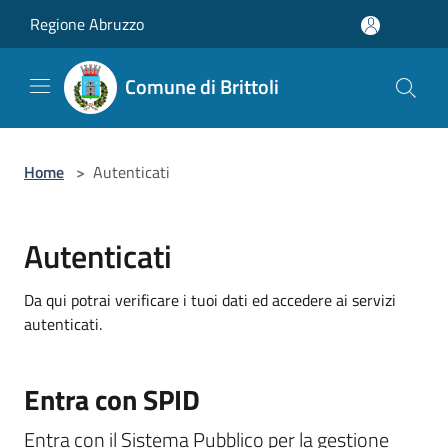
Salta al contenuto principale
Regione Abruzzo
Comune di Brittoli
Home
>
Autenticati
Autenticati
Da qui potrai verificare i tuoi dati ed accedere ai servizi
autenticati.
Entra con SPID
Entra con il Sistema Pubblico per la gestione