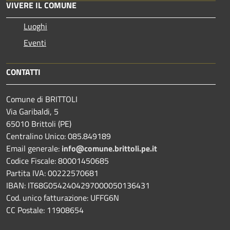
VIVERE IL COMUNE
Luoghi
Eventi
CONTATTI
Comune di BRITTOLI
Via Garibaldi, 5
65010 Brittoli (PE)
Centralino Unico: 085.849189
Email generale:
info@comune.brittoli.pe.it
Codice Fiscale: 80001450685
Partita IVA: 00222570681
IBAN: IT68G0542404297000050136431
Cod. unico fatturazione: UFFG6N
CC Postale: 11908654