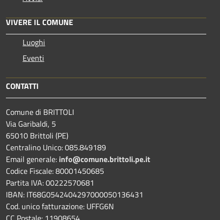
VIVERE IL COMUNE
Luoghi
Eventi
CONTATTI
Comune di BRITTOLI
Via Garibaldi, 5
65010 Brittoli (PE)
Centralino Unico: 085.849189
Email generale:
info@comune.brittoli.pe.it
Codice Fiscale: 80001450685
Partita IVA: 00222570681
IBAN: IT68G0542404297000050136431
Cod. unico fatturazione: UFFG6N
CC Postale: 11908654